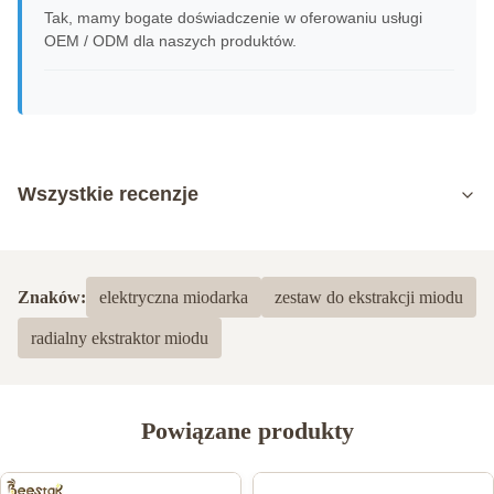
Tak, mamy bogate doświadczenie w oferowaniu usługi
OEM / ODM dla naszych produktów.
Wszystkie recenzje
5.0
Na podstawie 50 ostatnich recenzji
Znaków:
elektryczna miodarka
zestaw do ekstrakcji miodu
5
100%
radialny ekstraktor miodu
4
0
3
0
2
0
1
0
Powiązane produkty
Krys Wojciak
K