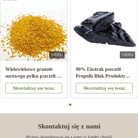
Mar 17.2023
Fantastic Customer service from Shirley. A pleasant helpful lady
to deal with. Delivery was prompt and tracking was great. Quality
of product was exceptional.
VIDEO
VIDEO
Sprzedaż hurtowa
10-HDA 2% Organiczna
naturalnego miodu
Świeża Mleczko Pszczele
pszczelego miód sidrowy
Naturalne Czyste Gatunek
Skontaktuj się teraz
Skontaktuj się teraz
100% naturalnych
Spożywczy
produktów pszczełych z
Chin
Skontaktuj się z nami
Możesz skontaktować się z nami w każdej chwili!