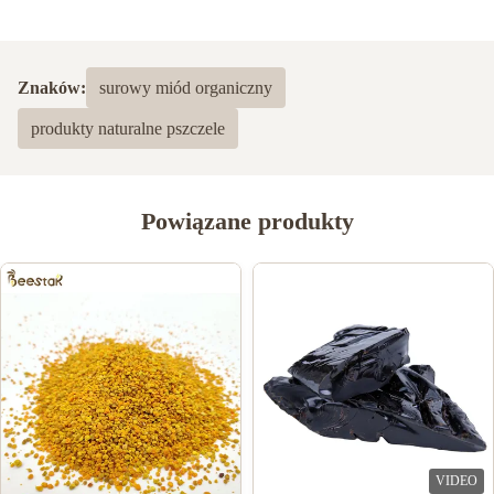
5.0
Na podstawie 50 ostatnich recenzji
Znaków:
surowy miód organiczny
5
100%
produkty naturalne pszczele
4
0
3
0
2
0
1
0
Powiązane produkty
Alexander skyler
A
Jun 19.2025
The quality feels premium, way better than the royal jelly I
bought locally. It’s clear the brand prioritizes freshness and purity,
which makes me trust their products. Highly recommend!
Besi Mirzo
B
VIDEO