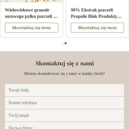
Feb 26.2025
Wielowiekowe granule
90% Ekstrak pszczeli
surowego pyłku pszczeli 25
Propolis Blok Produkty
good service and product
kg Karton suplement diety
pszczeli Do pielęgnacji
Skontaktuj się teraz
Skontaktuj się teraz
zdrowia z Bee star
Skontaktuj się z nami
Możesz skontaktować się z nami w każdej chwili!