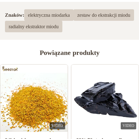
5.0
Na podstawie 50 ostatnich recenzji
Znaków:
elektryczna miodarka
zestaw do ekstrakcji miodu
5
100%
radialny ekstraktor miodu
4
0
3
0
2
0
1
0
Powiązane produkty
Krys Wojciak
K
Mar 17.2023
Fantastic Customer service from Shirley. A pleasant helpful lady
to deal with. Delivery was prompt and tracking was great. Quality
of product was exceptional.
VIDEO
VIDEO