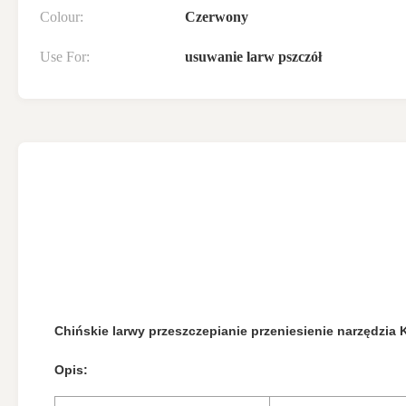
Colour:
Czerwony
Use For:
usuwanie larw pszczół
Chińskie larwy przeszczepianie przeniesienie narzędz
Opis: