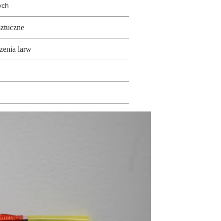
ych
ztuczne
zenia larw