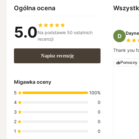
Ogólna ocena
Wszystk
5.0
Na podstawie 50 ostatnich
Dayne
D
recenzji
Thank you fo
Napisz recenzję
Pomocny 
Migawka oceny
5
100%
4
0
3
0
2
0
1
0