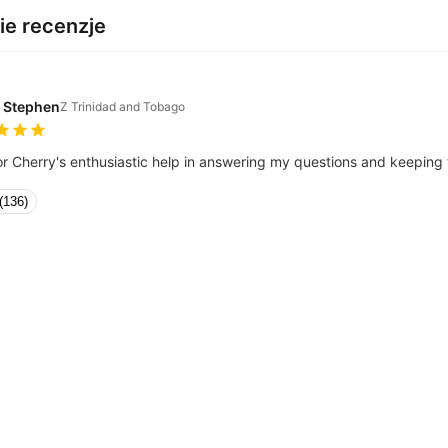
ie recenzje
 Stephen
Z Trinidad and Tobago
r Cherry's enthusiastic help in answering my questions and keeping t
(136)