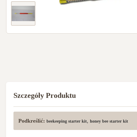
Szczegóły Produktu
Podkreślić:
,
beekeeping starter kit
honey bee starter kit