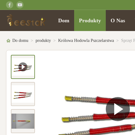
Dom
Produkty
O Nas
Do domu
>
produkty
>
Królowa Hodowla Pszczelarstwa
>
Sprzęt 