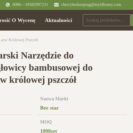
0086---18582997231
cherrybeekeeping@myldhoney.com
rosić O Wycenę
Aktualności
Larw Królowej Pszczół
arski Narzędzie do
głowicy bambusowej do
rw królowej pszczół
Nazwa Marki
Bee star
MOQ
1000szt