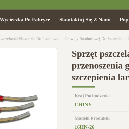
Wycieczka Po Fabryce
Skontaktuj Się Z Nami
Pop
Pszczelarski Narzędzie Do Przenoszenia Głowicy Bambusowej Do Szczepienia 
Sprzęt pszczel
przenoszenia 
szczepienia la
Kraj Pochodzenia
CHINY
Modelu Produktu
16HN-26