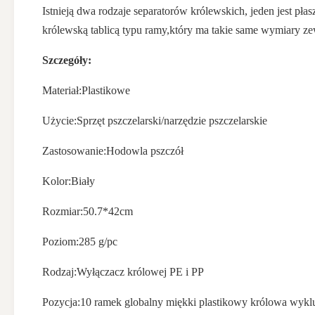
Istnieją dwa rodzaje separatorów królewskich, jeden jest p
królewską tablicą typu ramy,który ma takie same wymiary zew
Szczegóły:
Materiał:
Plastikowe
Użycie:
Sprzęt pszczelarski/narzędzie pszczelarskie
Zastosowanie:
Hodowla pszczół
Kolor:
Biały
Rozmiar:
50.7*42cm
Poziom:
285 g/pc
Rodzaj:
Wyłączacz królowej PE i PP
Pozycja:
10 ramek globalny miękki plastikowy królowa wykl