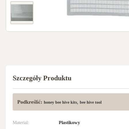
Szczegóły Produktu
Podkreślić:
,
honey bee hive kits
bee hive tool
Material:
Plastikowy