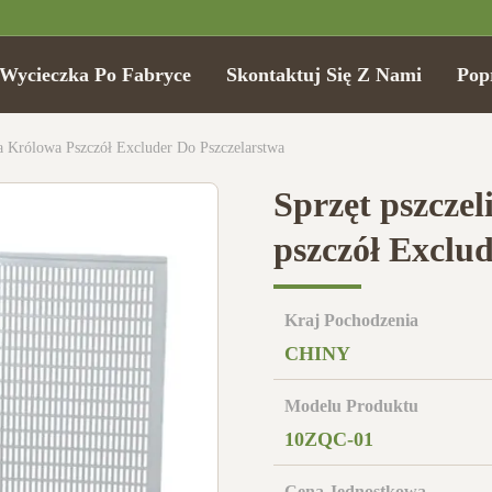
Wycieczka Po Fabryce
Skontaktuj Się Z Nami
Pop
wa Królowa Pszczół Excluder Do Pszczelarstwa
Sprzęt pszczel
pszczół Exclud
Kraj Pochodzenia
CHINY
Modelu Produktu
10ZQC-01
Cena Jednostkowa