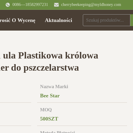
0086---18582997231
cherrybeekeeping@myldhoney.com
rosić O Wycenę
Aktualności
i ula Plastikowa królowa
er do pszczelarstwa
Nazwa Marki
Bee Star
MOQ
500SZT
Metoda Płatności