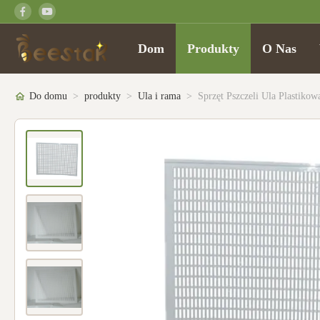
Dom
Produkty
O Nas
Do domu
>
produkty
>
Ula i rama
>
Sprzęt Pszczeli Ula Plastiko