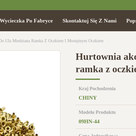
Wycieczka Po Fabryce
Skontaktuj Się Z Nami
Pop
Do Ula Miedziana Ramka Z Oczkiem I Mosiężnym Oczkiem
Hurtownia akc
ramka z oczki
Kraj Pochodzenia
CHINY
Modelu Produktu
09HN-44
Cena Jednostkowa