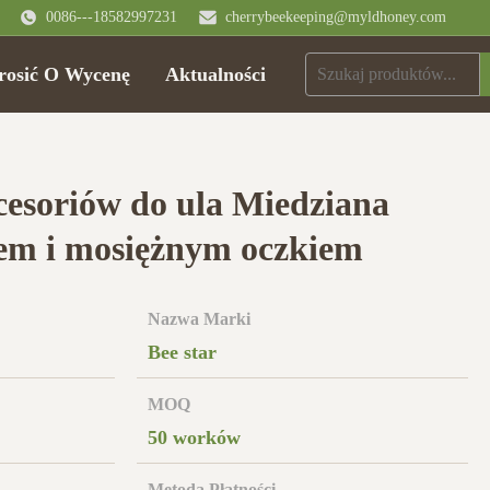
0086---18582997231
cherrybeekeeping@myldhoney.com
rosić O Wycenę
Aktualności
esoriów do ula Miedziana
em i mosiężnym oczkiem
Nazwa Marki
Bee star
MOQ
50 worków
Metoda Płatności