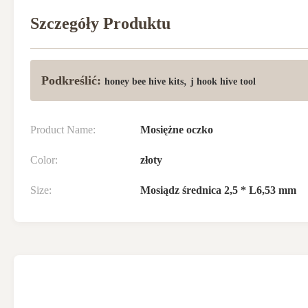
Szczegóły Produktu
Podkreślić:
,
honey bee hive kits
j hook hive tool
Product Name:
Mosiężne oczko
Color:
złoty
Size:
Mosiądz średnica 2,5 * L6,53 mm