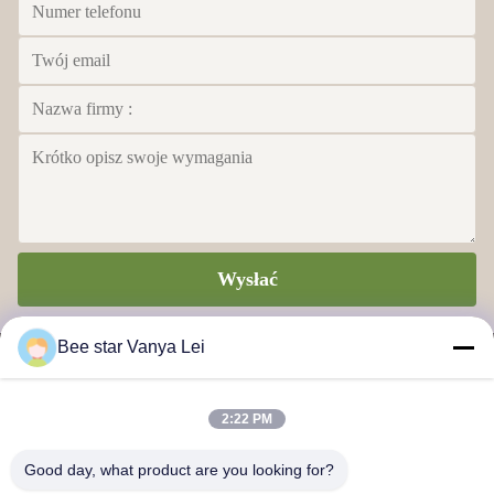
Wysłać
Bee star Vanya Lei
2:22 PM
PSZCZELA GWIAZDA, ABY UWIELBIAĆ TWOJE
Good day, what product are you looking for?
WSPANIAŁE MIODOWE ŻYCIE