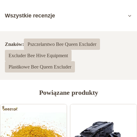
Wszystkie recenzje
5.0
Na podstawie 50 ostatnich recenzji
Znaków:
Pszczelarstwo Bee Queen Excluder
5
100%
Excluder Bee Hive Equipment
4
0
3
0
Plastikowe Bee Queen Excluder
2
0
1
0
Powiązane produkty
Shawn Olson
S
Feb 23.2024
Very happy with this product! It is exactly what I wanted and
much better than last time I bought n=mouse guards elsewhere,
Thank you!