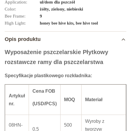
Application:
ul/dom dla pszczół
Color:
żółty, zielony, niebieski
Bee Frame:
9
High Light:
,
honey bee hive kits
bee hive tool
Opis produktu
Wyposażenie pszczelarskie Płytkowy
rozstawcze ramy dla pszczelarstwa
Specyfikacje plastikowego rozkładnika:
Cena FOB
Artykuł
MOQ
Materiał
nr.
(USD/PCS)
Wyroby z
08HN-
500
0.5
tworzyw