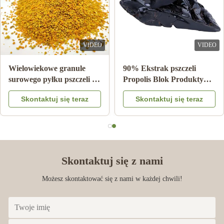
Joe Ellis
J
Mar 24.2023
VIDEO
VIDEO
Love the items
Wielowiekowe granule
90% Ekstrak pszczeli
surowego pyłku pszczeli 25
Propolis Blok Produkty
kg Karton suplement diety
pszczeli Do pielęgnacji
Skontaktuj się teraz
Skontaktuj się teraz
zdrowia z Bee star
Skontaktuj się z nami
Możesz skontaktować się z nami w każdej chwili!