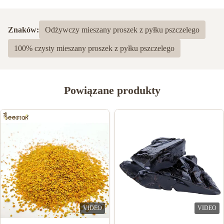
5.0
Na podstawie 50 ostatnich recenzji
Znaków:
Odżywczy mieszany proszek z pyłku pszczelego
5
100%
100% czysty mieszany proszek z pyłku pszczelego
4
0
3
0
2
0
1
0
Powiązane produkty
finfo Mhade
F
Apr 30.2025
It arrived well-packaged (no damage at all!) and days earlier than
the estimated delivery date. The logistics team did a fantastic job
—fast, reliable, and hassle-free. I’m so impressed with how
quickly I got my item!
VIDEO
VIDEO