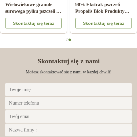
Sprzedaż hurtowa
10-HDA 2% Organiczna
naturalnego miodu
Świeża Mleczko Pszczele
pszczelego miód sidrowy
Naturalne Czyste Gatunek
Skontaktuj się teraz
Skontaktuj się teraz
100% naturalnych
Spożywczy
produktów pszczełych z
Chin
Skontaktuj się z nami
Możesz skontaktować się z nami w każdej chwili!