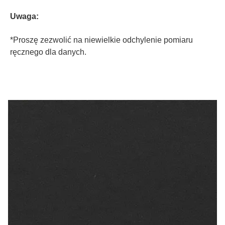
Uwaga:
*
Proszę zezwolić na niewielkie odchylenie pomiaru 
ręcznego dla danych.