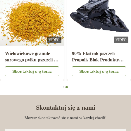
VIDEO
VIDEO
zna
Wielowiekowe granule
90% Ekstrak pszczeli
ele
surowego pyłku pszczeli 25
Propolis Blok Produk
tunek
kg Karton suplement diety
pszczeli Do pielęgnacj
az
Skontaktuj się teraz
Skontaktuj się ter
zdrowia z Bee star
Skontaktuj się z nami
Możesz skontaktować się z nami w każdej chwili!