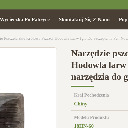
Wycieczka Po Fabryce
Skontaktuj Się Z Nami
Pop
ie Pszczelarskie Królowa Pszczół Hodowla Larw Igła Do Szczepienia Pen Now
Narzędzie pszc
Hodowla larw 
narzędzia do g
Kraj Pochodzenia
Chiny
Modelu Produktu
18HN-60