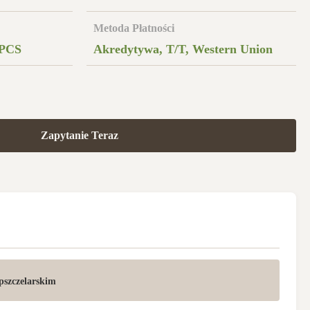
Metoda Płatności
/PCS
Akredytywa, T/T, Western Union
Zapytanie Teraz
 pszczelarskim