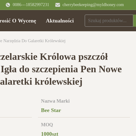
0086---18582997231
cherrybeekeeping@myldhoney.com
rosić O Wycenę
Aktualności
e Narzędzia Do Galaretki Królewskiej
zelarskie Królowa pszczół
Igła do szczepienia Pen Nowe
alaretki królewskiej
Nazwa Marki
Bee Star
MOQ
1000szt