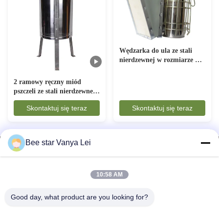
Wędzarka do ula ze stali
nierdzewnej w rozmiarze M
w stylu amerykańskim,
przeznaczona do
2 ramowy ręczny miód
pszczelarstwa
pszczeli ze stali nierdzewnej
do pszczelarstwa
Skontaktuj się teraz
Skontaktuj się teraz
Bee star Vanya Lei
10:58 AM
PSZCZELA GWIAZDA, ABY UWIELBIAĆ TWOJE
Good day, what product are you looking for?
WSPANIAŁE MIODOWE ŻYCIE