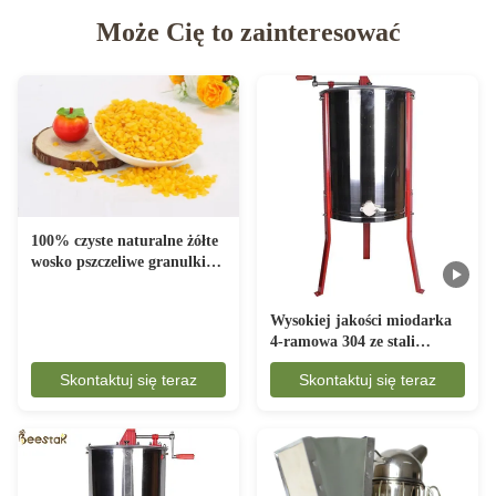
Może Cię to zainteresować
100% czyste naturalne żółte
wosko pszczeliwe granulki
poziom żywności wosk
mikrokrystaliczny
Wysokiej jakości miodarka
4-ramowa 304 ze stali
nierdzewnej Metel z nogami
Skontaktuj się teraz
Skontaktuj się teraz
i ręczną kontrolą prędkości