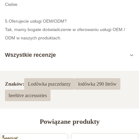
Ciebie.
5.Oferujecie usługi OEM/ODM?
Tak, mamy bogate doświadczenie w oferowaniu usługi OEM /
ODM w naszych produktach.
Wszystkie recenzje
5.0
Na podstawie 50 ostatnich recenzji
Znaków:
Lodówka pszczelarzy
lodówka 290 litrów
5
100%
beehive accessories
4
0
3
0
2
0
1
0
Powiązane produkty
BeeFarmers Crib
B