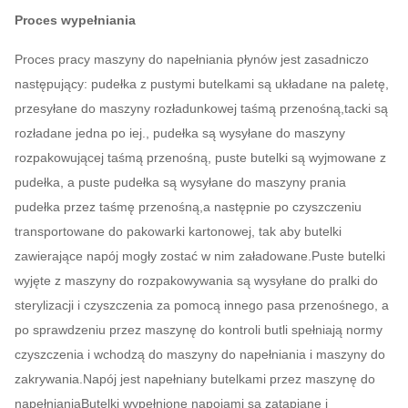
Proces wypełniania
Proces pracy maszyny do napełniania płynów jest zasadniczo
następujący: pudełka z pustymi butelkami są układane na paletę,
przesyłane do maszyny rozładunkowej taśmą przenośną,tacki są
rozładane jedna po iej., pudełka są wysyłane do maszyny
rozpakowującej taśmą przenośną, puste butelki są wyjmowane z
pudełka, a puste pudełka są wysyłane do maszyny prania
pudełka przez taśmę przenośną,a następnie po czyszczeniu
transportowane do pakowarki kartonowej, tak aby butelki
zawierające napój mogły zostać w nim załadowane.Puste butelki
wyjęte z maszyny do rozpakowywania są wysyłane do pralki do
sterylizacji i czyszczenia za pomocą innego pasa przenośnego, a
po sprawdzeniu przez maszynę do kontroli butli spełniają normy
czyszczenia i wchodzą do maszyny do napełniania i maszyny do
zakrywania.Napój jest napełniany butelkami przez maszynę do
napełnianiaButelki wypełnione napojami są zatapiane i