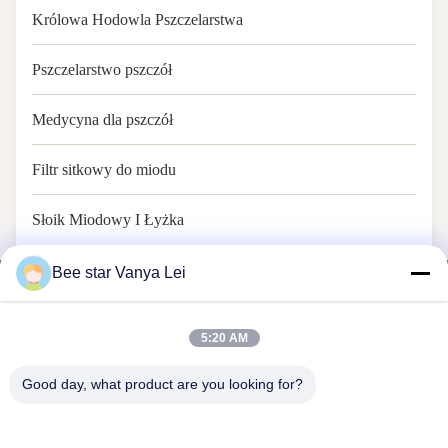
Królowa Hodowla Pszczelarstwa
Pszczelarstwo pszczół
Medycyna dla pszczół
Filtr sitkowy do miodu
Słoik Miodowy I Łyżka
Bee star Vanya Lei
5:20 AM
PSZCZELA GWIAZDA, ABY UWIELBIAĆ TWOJE
Good day, what product are you looking for?
WSPANIAŁE MIODOWE ŻYCIE