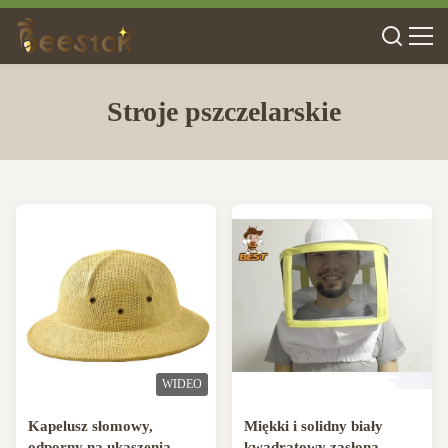
Stroje pszczelarskie
WIDEO
Kapelusz słomowy,
Miękki i solidny biały
odporny na ukąszenia,
kwadratowy zasłona