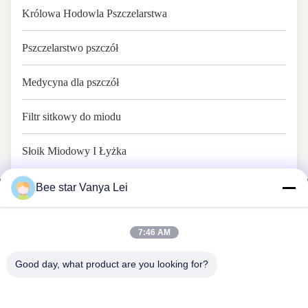
Królowa Hodowla Pszczelarstwa
Pszczelarstwo pszczół
Medycyna dla pszczół
Filtr sitkowy do miodu
Słoik Miodowy I Łyżka
Bee star Vanya Lei
7:46 AM
PSZCZELA GWIAZDA, ABY UWIELBIAĆ TWOJE
Good day, what product are you looking for?
WSPANIAŁE MIODOWE ŻYCIE