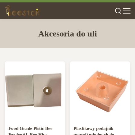
Akcesoria do uli
Food Grade Plstic Bee
Plastikowy podajnik
Feeder 6L Bee Hive
pszczół miodnych do