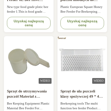
Equipment
pszczelarstwa
New type food grade plstic bee
Plastic European Square Honey
feeder 1.This is food grade
Bee Feeder For Beekeeping
plastic , it is very safe. 2. our
Plastic Material Beehive top
quality is very good , it is not
Uzyskaj najlepszą
Bee Feeder For Beekeeping​
Uzyskaj najlepszą
cenę
cenę
easy broken , and can use for
Specifications of Plastic Bee
long time . 3. we have our own
Feeder: Item NO. Product Name
factory , so no matter the price
MOQ FOB Price (USD/PCS)
or the quality , we have
Description 17HN-01 Bee
advantage 4. For big order , the
entrance feeder 1000PCS 0.15-
price will be better , ...
0.12 Plastic material 17HN-02
Transparent Bee ...
WIDEO
WIDEO
Sprzęt do utrzymywania
Sprzęt do ula pszczeli
pszczół Materiał z
klasy spożywczej 49 * 43,8
tworzywa sztucznego
* 22,3 cm Podajnik
Bee Keeping Equipment Plastic
Beekeeping tools The multi
Podajnik pszczół do
pszczeli miodnych
Material Bee Feeder For
function bee feeder Product