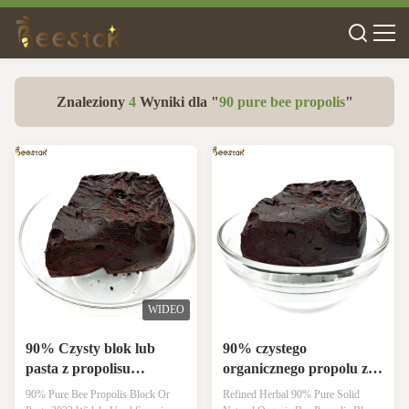
Znaleziony
4
Wyniki dla "
90 pure bee propolis
"
WIDEO
90% Czysty blok lub
90% czystego
pasta z propolisu
organicznego propolu z
pszczelego dla zdrowia i
czarnej pszczoły -
90% Pure Bee Propolis Block Or
Refined Herbal 90% Pure Solid
wsparcia odporności
naturalny propolis do